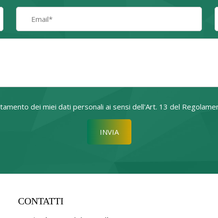
attamento dei miei dati personali ai sensi dell'Art. 13 del Regol
Si prega di lasciare vuoto quest
CONTATTI