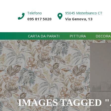
Skip
to
Telefono
95045 Misterbianco CT
content
095 817 5020
Via Genova, 13
CARTA DA PARATI
PITTURA
DECORA
IMAGES TAGGED "