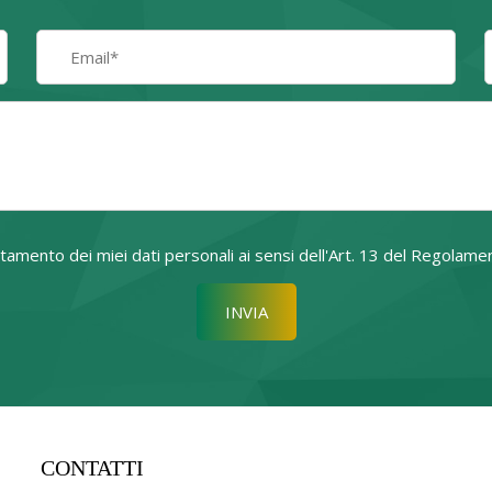
attamento dei miei dati personali ai sensi dell'Art. 13 del Regol
Si prega di lasciare vuoto quest
CONTATTI