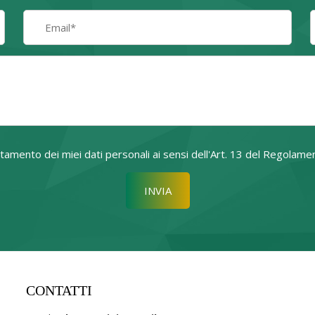
attamento dei miei dati personali ai sensi dell'Art. 13 del Regol
Si prega di lasciare vuoto quest
CONTATTI