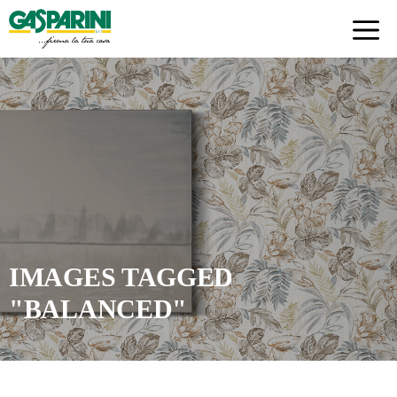
Skip
to
content
IMAGES TAGGED
"BALANCED"