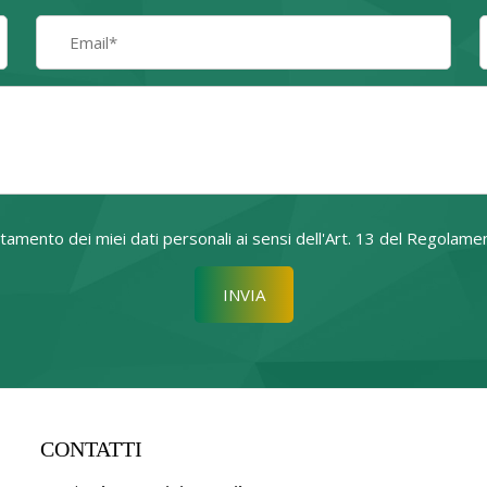
attamento dei miei dati personali ai sensi dell'Art. 13 del Regol
Si prega di lasciare vuoto quest
CONTATTI