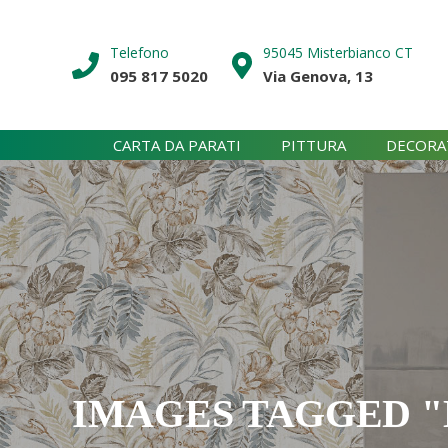
Skip
to
Telefono
95045 Misterbianco CT
content
095 817 5020
Via Genova, 13
CARTA DA PARATI
PITTURA
DECORA
IMAGES TAGGED "