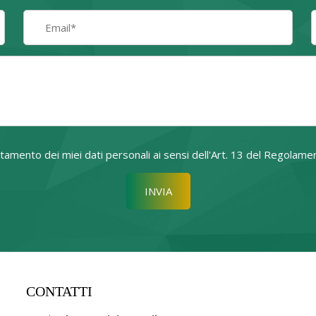
attamento dei miei dati personali ai sensi dell'Art. 13 del Regol
Si prega di lasciare vuoto quest
CONTATTI