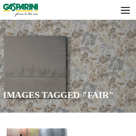
Skip
to
content
IMAGES TAGGED "FAIR"