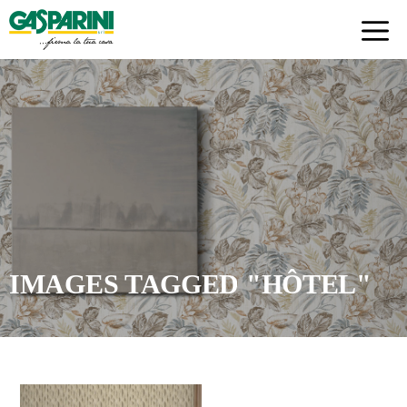
Skip
to
content
IMAGES TAGGED "HÔTEL"