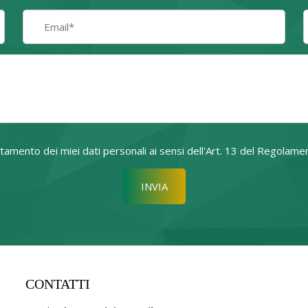
attamento dei miei dati personali ai sensi dell'Art. 13 del Regol
Si prega di lasciare vuoto quest
CONTATTI