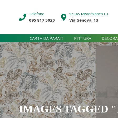
Skip
to
Telefono
95045 Misterbianco CT
content
095 817 5020
Via Genova, 13
CARTA DA PARATI
PITTURA
DECORA
IMAGES TAGGED "