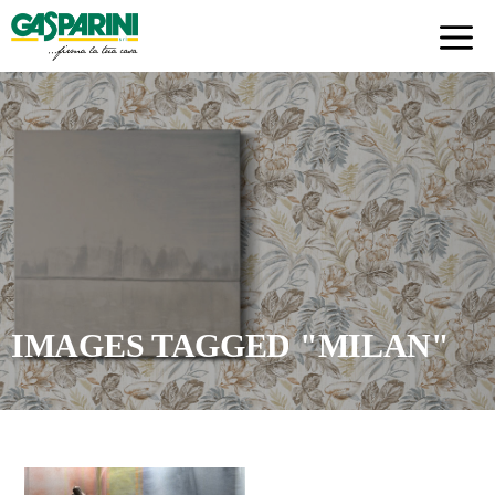
Skip
to
content
IMAGES TAGGED "MILAN"