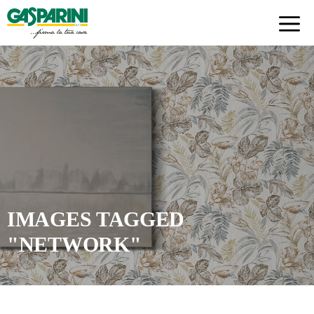
Skip
to
content
IMAGES TAGGED
"NETWORK"