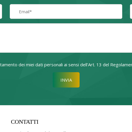
attamento dei miei dati personali ai sensi dell'Art. 13 del Regol
Si prega di lasciare vuoto quest
CONTATTI