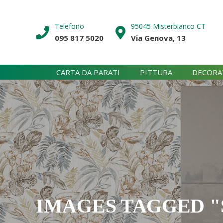
Skip
to
Telefono
95045 Misterbianco CT
content
095 817 5020
Via Genova, 13
CARTA DA PARATI
PITTURA
DECORA
IMAGES TAGGED "