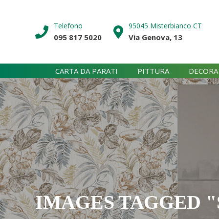
Skip
to
Telefono
95045 Misterbianco CT
content
095 817 5020
Via Genova, 13
CARTA DA PARATI
PITTURA
DECORA
IMAGES TAGGED "