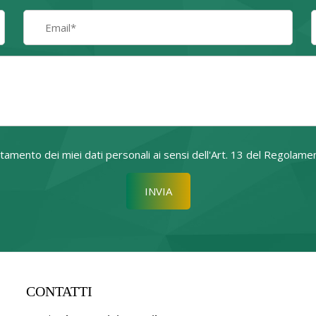
attamento dei miei dati personali ai sensi dell'Art. 13 del Regol
Si prega di lasciare vuoto quest
CONTATTI