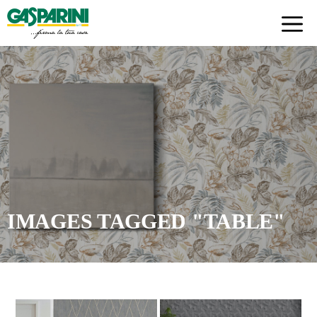
Skip
to
content
IMAGES TAGGED "TABLE"