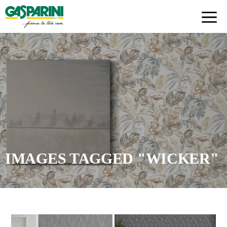
Skip
to
content
IMAGES TAGGED "WICKER"